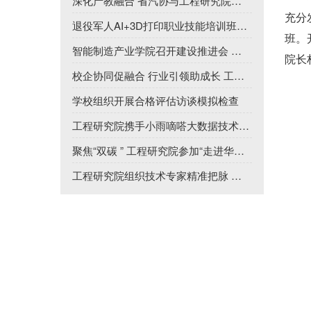
深化产教融合 省汽协与工程研究院洽谈合作
充分
退役军人AI+3D打印职业技能培训班在我校圆满结束
班。
智能制造产业学院召开建设推进会 部署新周期高质量发展工作
院长
校企协同促融合 行业引领助成长 工程研究院携手哈里模创举办3D制...
学校组织开展合格评估访谈模拟检查
工程研究院携手小雨嘀嗒大数据技术有限公司 共商AI教育赋能产教...
聚焦“双碳 ” 工程研究院参加“走进华为”专题活动 共话能源数...
工程研究院组织技术专家精准把脉 助力企业提质增效